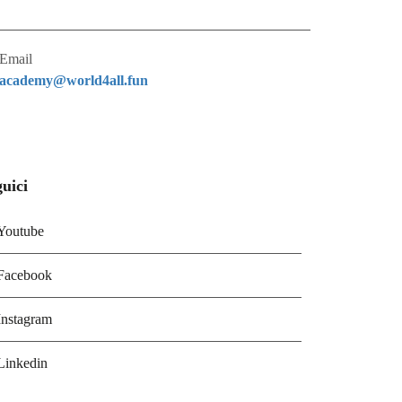
Email
academy@world4all.fun
uici
Youtube
Facebook
Instagram
Linkedin