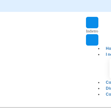
Indietro
H
I n
Co
Di
Co